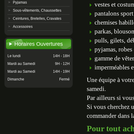
Pyjamas
vestes et costu
Sous-vêtements, Chaussettes
pantalons sport 
Ceintures, Bretelles, Cravates
chemises habill
Accessoires
parkas, blouso
pulls, gilets, d
Horaires Ouvertures
pyjamas, robes
Le lundi
14H - 18H
gamme de vêtem
Mardi au Samedi
9H - 12H
imperméables e
Mardi au Samedi
14H - 19H
Une équipe à votre
Dimanche
Fermé
samedi.
Par ailleurs si vou
Si vous cherchez u
commander dans la 
Pour tout ach